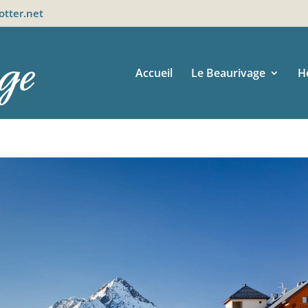
otter.net
Accueil
Le Beaurivage
H