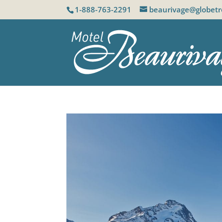
1-888-763-2291
beaurivage@globetr