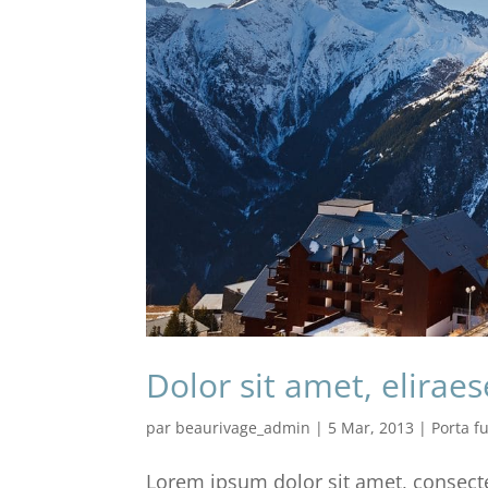
Dolor sit amet, elirae
par
beaurivage_admin
|
5 Mar, 2013
|
Porta f
Lorem ipsum dolor sit amet, consecte